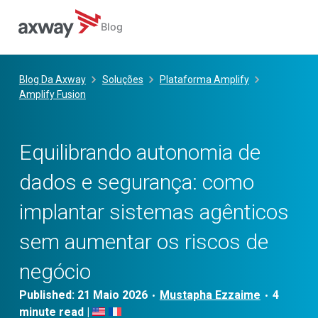
Blog
Skip
to
Blog Da Axway
Soluções
Plataforma Amplify
content
Amplify Fusion
Equilibrando autonomia de
dados e segurança: como
implantar sistemas agênticos
sem aumentar os riscos de
negócio
Published:
21 Maio 2026
Mustapha Ezzaime
•
•
|