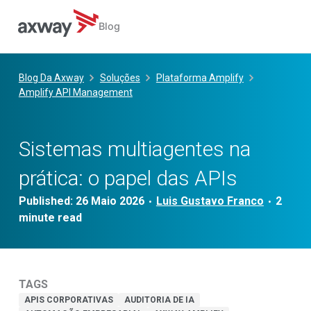
Blog
Skip
to
Blog Da Axway
Soluções
Plataforma Amplify
content
Amplify API Management
Sistemas multiagentes na
prática: o papel das APIs
Published:
26 Maio 2026
Luis Gustavo Franco
•
•
TAGS
APIS CORPORATIVAS
AUDITORIA DE IA