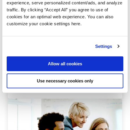
experience, serve personalized content/ads, and analyze
traffic. By clicking “Accept All” you agree to use of
cookies for an optimal web experience. You can also
customize your cookie settings here.
Settings
PLATAFORMA AMPLIFY
AMPLIFY API MANAGEMENT
O futuro da transformação digital passa
Allow all cookies
por integração, automação e inteligência
distribuída
Use necessary cookies only
23 Junho 2026