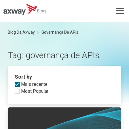
Blog
Skip
to
Blog Da Axway
Governança De APIs
content
Tag:
governança de APIs
Sort by
Mais recente
Most Popular