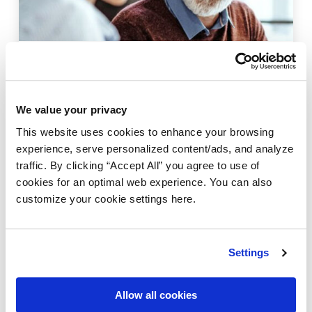
PLATAFORMA AMPLIFY
O paradoxo multicloud: como escalar em
ambientes híbridos sem perder o controle
We value your privacy
operacional da sua arquitetura
This website uses cookies to enhance your browsing
18 Junho 2026
experience, serve personalized content/ads, and analyze
traffic. By clicking “Accept All” you agree to use of
cookies for an optimal web experience. You can also
customize your cookie settings here.
Settings
Allow all cookies