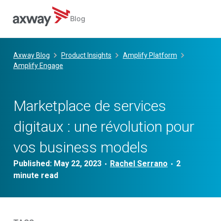
Blog
Skip
to
Axway Blog
Product Insights
Amplify Platform
content
Amplify Engage
Marketplace de services
digitaux : une révolution pour
vos business models
Published:
May 22, 2023
Rachel Serrano
•
•