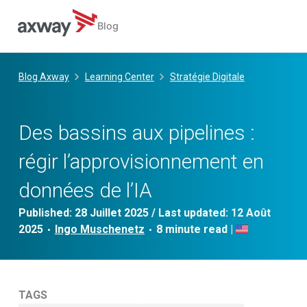
Blog
Skip
to
Blog Axway
Learning Center
Stratégie Digitale
content
Des bassins aux pipelines :
régir l’approvisionnement en
données de l’IA
Published:
28 Juillet 2025
/ Last updated:
12 Août
2025
Ingo Muschenetz
|
•
•
TAGS