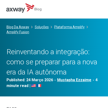
Blog
Skip
to
Blog Da Axway
Soluções
Plataforma Amplify
content
Amplify Fusion
Reinventando a integração:
como se preparar para a nova
era da IA autônoma
Published:
24 Março 2026
Mustapha Ezzaime
•
•
|