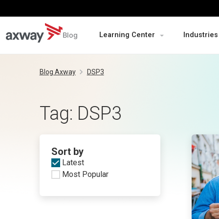
Blog
Learning Center
Industries
Skip
to
Blog Axway
DSP3
content
Tag:
DSP3
Sort by
Latest
Most Popular