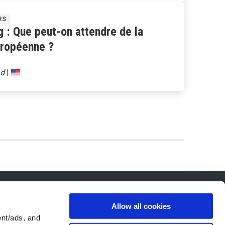
RS
 : Que peut-on attendre de la
uropéenne ?
|
© 2026 Axway, All Rights Reserved.
Allow all cookies
nt/ads, and