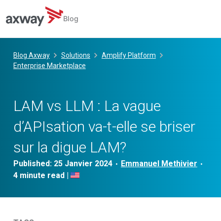
Blog
Skip
to
Blog Axway
Solutions
Amplify Platform
content
Enterprise Marketplace
LAM vs LLM : La vague
d’APIsation va-t-elle se briser
sur la digue LAM?
Published:
25 Janvier 2024
Emmanuel Methivier
•
•
|